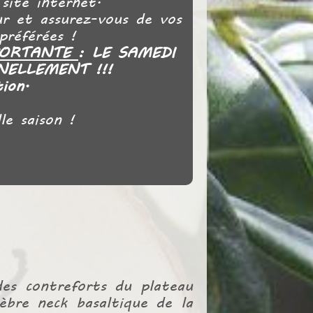
 site internet.
ur et assurez-vous de vos
préférées !
PORTANTE
: LE SAMEDI
NELLEMENT !!!
ion.
le saison !
des contreforts du plateau
bre neck basaltique de la